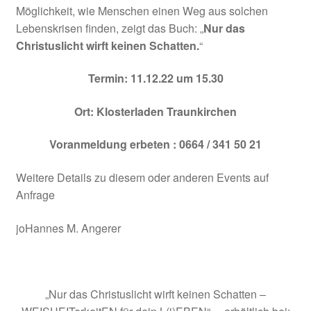
Möglichkeit, wie Menschen einen Weg aus solchen
Versandarten
Lebenskrisen finden, zeigt das Buch: „
Nur das
Christuslicht wirft keinen Schatten.
“
Warenkorb
Termin: 11.12.22 um 15.30
Widerruf
Ort: Klosterladen Traunkirchen
Widerruf für digitale Inhalte
Voranmeldung erbeten : 0664 / 341 50 21
Widerrufsbelehrung
Weitere Details zu diesem oder anderen Events auf
Anfrage
Zahlungsarten
joHannes M. Angerer
Zahlungsweisen
„Nur das Christuslicht wirft keinen Schatten –