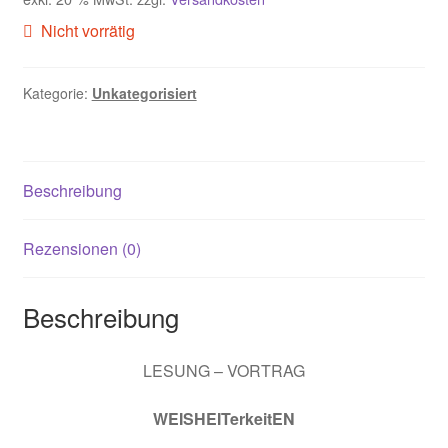
Impressum
Nicht vorrätig
Kasse
Kategorie:
Unkategorisiert
Kontodaten
Account löschen
Beschreibung
Bestätigung
Rezensionen (0)
Checkout
Beschreibung
Pakete
LESUNG – VORTRAG
Rechnung
WEISHEITerkeitEN
Your Profile