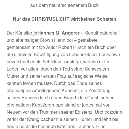
aus dem neu erschienenem Buch
Zahlungsinformationen
Nur das CHRISTUSLICHT wirft keinen Schatten
Log In
Der Künstler
joHannes M. Angerer
– Menütheaterchef
und ehemaliger Clown Hanniboi – gestaltete
Mein Konto
gemeinsam mit Co Autor Robert Hirsch ein Buch über
die sinnvolle Bewältigung von Lebenskrisen. Lockdown
Sample Page
bezeichnet er als Schicksalsschläge, welche er im
Leben vor allem durch den Tod seiner Schwestern,
Startseite
Mutter und seiner ersten Frau auf tragische Weise
kennen lernen musste. Durch das Ende seines
Startseite
ehemaligen Arbeitsgebers Konsum, die Zerstörung
seines Hauses durch einen Brand, den Crash seiner
ehemaligen Künstlergruppe stand er jedes mal von
Startseite 2
Neuem vor den Trümmern seiner Existenz. Und trotzdem
verlor der Krenglbacher nie seinen Humor und lehrt bis
Versand & Lieferung
heute noch die heilende Kraft des Lachens. Eine