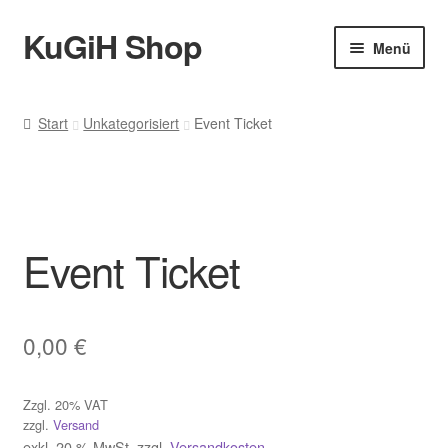
KuGiH Shop
Zur
Zum
Menü
Navigation
Inhalt
springen
springen
Start
Start
Unkategorisiert
Event Ticket
Allgemeine Geschäftsbedingungen
Bestellung bestätigen & absenden
Event Ticket
Cookie-Richtlinie (EU)
Datenschutz
0,00
€
Datenschutzerklärung
Zzgl. 20% VAT
Echtheit von Bewertungen
zzgl.
Versand
exkl. 20 % MwSt.
zzgl.
Versandkosten