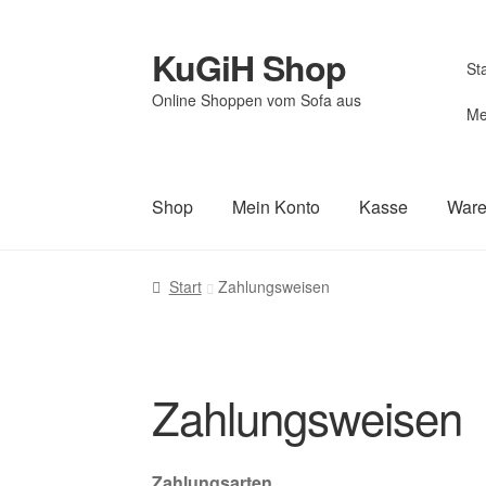
KuGiH Shop
Zur
Zum
Sta
Navigation
Inhalt
Online Shoppen vom Sofa aus
springen
springen
Me
Shop
Mein Konto
Kasse
Ware
Start
Allgemeine Geschäftsbedingungen
Be
Start
Zahlungsweisen
Datenschutz
Datenschutzerklärung
Echthei
Mein Konto
Sample Page
Startseite
Startse
Zahlungsweisen
Widerruf
Widerruf für digitale Inhalte
Widerr
Zahlungsarten