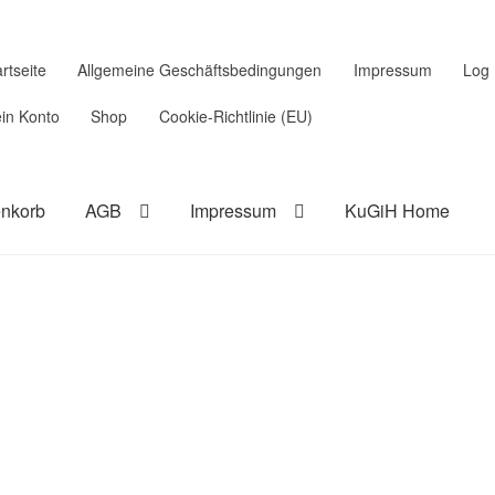
rtseite
Allgemeine Geschäftsbedingungen
Impressum
Log 
in Konto
Shop
Cookie-Richtlinie (EU)
nkorb
AGB
Impressum
KuGiH Home
stellung bestätigen & absenden
Cookie-Richtlinie (EU)
t von Bewertungen
Impressum
Kasse
Kontodaten
Log In
ite
Startseite 2
Versand & Lieferung
Versandarten
Warenkorb
ufsbelehrung
Zahlungsarten
Zahlungsweisen